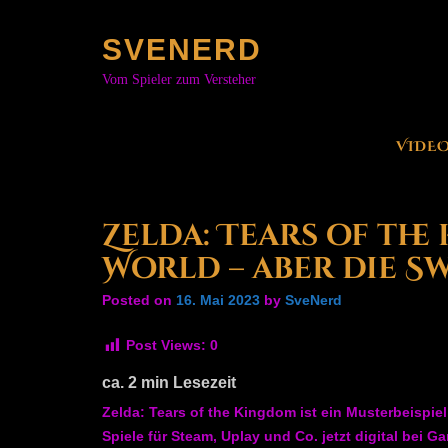
Skip
to
SVENERD
content
Vom Spieler zum Versteher
VIDE
Zelda: Tears of the
World – aber die Sw
Posted on
16. Mai 2023
by
SveNerd
Post Views:
0
ca.
2
min Lesezeit
Zelda: Tears of the Kingdom ist ein Musterbeispiel
Spiele für Steam, Uplay und Co. jetzt digital bei G