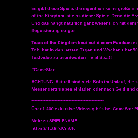
Es gibt diese Spiele, die eigentlich keine große 
of the Kingdom ist eins dieser Spiele. Denn die 
Und das hängt natürlich ganz wesentlich mit dem V
Begeisterung sorgte.
Tears of the Kingdom baut auf diesem Fundament au
Tobi hat in den letzten Tagen und Wochen über 50
Testvideo zu beantworten – viel Spaß!
#GameStar
ACHTUNG: Aktuell sind viele Bots im Umlauf, die s
Messengergruppen einladen oder nach Geld und dei
***********************************************
Über 1.400 exklusive Videos gibt‘s bei GameStar Pl
Mehr zu SPIELENAME:
https://ift.tt/PdCmUfc