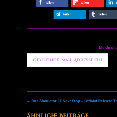
teilen
teilen
teilen
teilen
Melde dic
Gib deine E-Mail-Adresse ein ...
Post
←
Bus Simulator 21 Next Stop – Official Release Tr
navigation
Ähnliche Beiträge