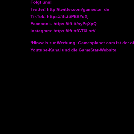
Folgt uns!
Twitter: http://twitter.com/gamestar_de
TikTok: https://ift.tt/PEBYoXj
Facebook: https://ift.tt/syPqXpQ
Instagram: https://ift.tt/GT6LsrV
*Hinweis zur Werbung: Gamesplanet.com ist der off
Youtube-Kanal und die GameStar-Website.