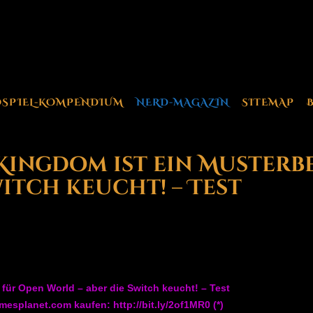
OSPIEL-KOMPENDIUM
NERD-MAGAZIN
SITEMAP
 Kingdom ist ein Musterb
itch keucht! – Test
 für Open World – aber die Switch keucht! – Test
amesplanet.com kaufen: http://bit.ly/2of1MR0 (*)