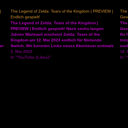
|
The Legend of Zelda: Tears of the Kingdom | PREVIEW |
The 
Endlich gespielt!
Gesc
The Legend of Zelda: Tears of the Kingdom |
The 
PREVIEW | Endlich gespielt! Nach sechs langen
Ges
Jahren Wartezeit erscheint Zelda: Tears of the
Ihr 
Kingdom am 12. Mai 2023 endlich für Nintendo
trot
er
Switch. Wir konnten Links neues Abenteuer erstmals
euch
spielen und verraten euch in unserer Vorschau, wie
5. Mai 2023
es g
16. 
gut sich die Rückkehr…
In "YouTube (Likes)"
In "