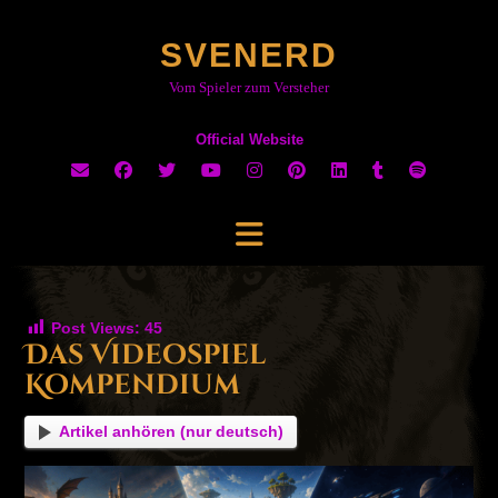
Skip
to
SVENERD
content
Vom Spieler zum Versteher
Official Website
Post Views:
45
Das Videospiel
Kompendium
Artikel anhören (nur deutsch)