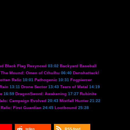
ed Black Flag Resynced
03:02
Backyard Baseball
The Mound: Omen of Cthulhu
06:40
Denshattack!
otten Relic
10:01
Pathogenic
10:31
Fogpiercer
 Rain
13:11
Drone Sector
13:43
Tears of Metal
14:19
me
16:59
DragonSword: Awakening
17:27
Rubinite
alo: Campaign Evolved
20:43
Mistfall Hunter
21:22
Relic: First Guardian
24:45
Lootbound
25:28
teilen
RSS-feed