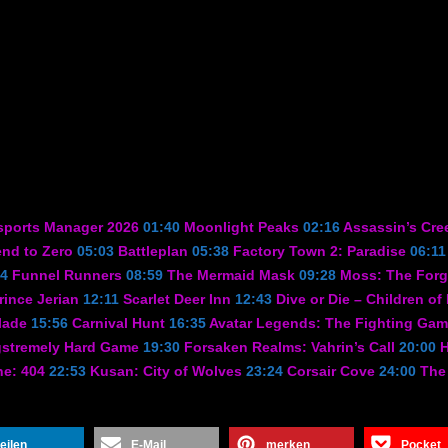
ports Manager 2026
01:40
Moonlight Peaks
02:16
Assassin’s Cre
nd to Zero
05:03
Battleplan
05:38
Factory Town 2: Paradise
06:11
24
Funnel Runners
08:59
The Mermaid Mask
09:28
Moss: The Forg
rince Jerian
12:11
Scarlet Deer Inn
12:43
Dive or Die – Children of
lade
15:56
Carnival Hunt
16:35
Avatar Legends: The Fighting Ga
stremely Hard Game
19:30
Forsaken Realms: Vahrin’s Call
20:00
H
ne: 404
22:53
Kusan: City of Wolves
23:24
Corsair Cove
24:00
The 
teilen
E-Mail
merken
Pocket