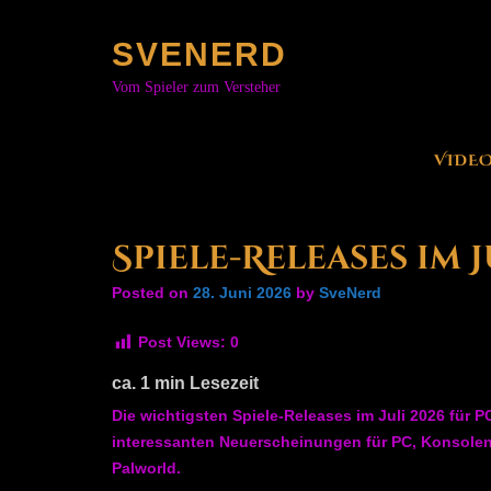
Skip
to
SVENERD
content
Vom Spieler zum Versteher
VIDE
Spiele-Releases im 
Posted on
28. Juni 2026
by
SveNerd
Post Views:
0
ca.
1
min Lesezeit
Die wichtigsten Spiele-Releases im Juli 2026 für P
interessanten Neuerscheinungen für PC, Konsolen
Palworld.