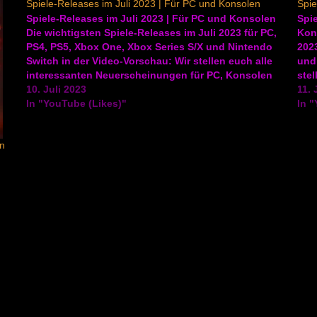
Spiele-Releases im Juli 2023 | Für PC und Konsolen
Spie
Spiele-Releases im Juli 2023 | Für PC und Konsolen
Spie
Die wichtigsten Spiele-Releases im Juli 2023 für PC,
Kon
PS4, PS5, Xbox One, Xbox Series S/X und Nintendo
2023
Switch in der Video-Vorschau: Wir stellen euch alle
und
interessanten Neuerscheinungen für PC, Konsolen
ste
und VR vor. Diesen Monat unter anderem mit
10. Juli 2023
für
11. 
Remnant 2, Jagged…
In "YouTube (Likes)"
and
In "
en