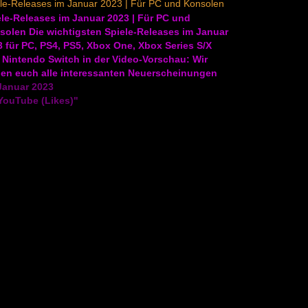
le-Releases im Januar 2023 | Für PC und Konsolen
le-Releases im Januar 2023 | Für PC und
solen Die wichtigsten Spiele-Releases im Januar
 für PC, PS4, PS5, Xbox One, Xbox Series S/X
 Nintendo Switch in der Video-Vorschau: Wir
llen euch alle interessanten Neuerscheinungen
 PC, Konsolen und VR vor. Diesen Monat unter
Januar 2023
erem mit Dead Space, Fire…
YouTube (Likes)"