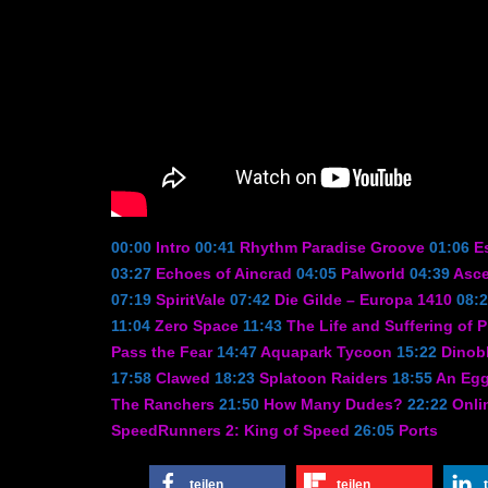
00:00
Intro
00:41
Rhythm Paradise Groove
01:06
Es
03:27
Echoes of Aincrad
04:05
Palworld
04:39
Asce
07:19
SpiritVale
07:42
Die Gilde – Europa 1410
08:
11:04
Zero Space
11:43
The Life and Suffering of P
Pass the Fear
14:47
Aquapark Tycoon
15:22
Dinob
17:58
Clawed
18:23
Splatoon Raiders
18:55
An Egg
The Ranchers
21:50
How Many Dudes?
22:22
Onli
SpeedRunners 2: King of Speed
26:05
Ports
teilen
teilen