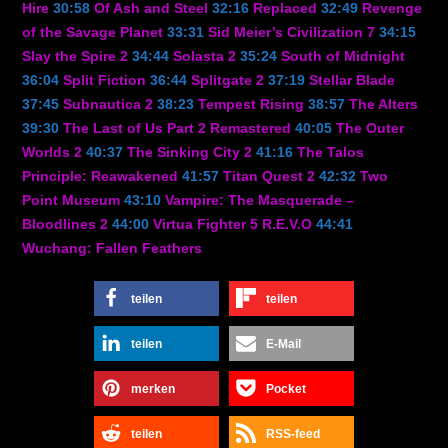
Hire
30:58
Of Ash and Steel
32:16
Replaced
32:49
Revenge
of the Savage Planet
33:31
Sid Meier’s Civilization 7
34:15
Slay the Spire 2
34:44
Solasta 2
35:24
South of Midnight
36:04
Split Fiction
36:44
Splitgate 2
37:19
Stellar Blade
37:45
Subnautica 2
38:23
Tempest Rising
38:57
The Alters
39:30
The Last of Us Part 2 Remastered
40:05
The Outer
Worlds 2
40:37
The Sinking City 2
41:16
The Talos
Principle: Reawakened
41:57
Titan Quest 2
42:32
Two
Point Museum
43:10
Vampire: The Masquerade –
Bloodlines 2
44:00
Virtua Fighter 5 R.E.V.O
44:41
Wuchang: Fallen Feathers
teilen
teilen
teilen
E-Mail
merken
Pocket
teilen
RSS-feed