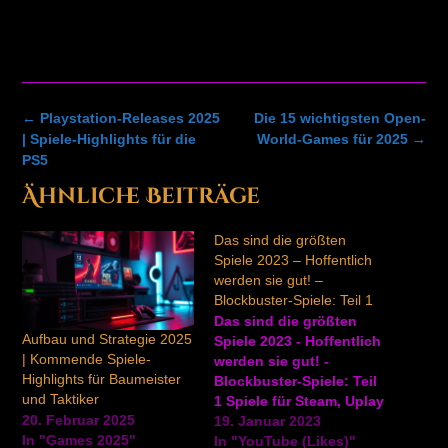
Post
←
Playstation-Releases 2025
Die 15 wichtigsten Open-
navigation
| Spiele-Highlights für die
World-Games für 2025
→
PS5
Ähnliche Beiträge
Das sind die größten
Spiele 2023 – Hoffentlich
werden sie gut! –
Blockbuster-Spiele: Teil 1
Das sind die größten
Aufbau und Strategie 2025
Spiele 2023 - Hoffentlich
| Kommende Spiele-
werden sie gut! -
Highlights für Baumeister
Blockbuster-Spiele: Teil
und Taktiker
1 Spiele für Steam, Uplay
20. Februar 2025
und Co. jetzt digital bei
19. Januar 2023
In "Games 2025"
Gamesplanet.com
In "YouTube (Likes)"