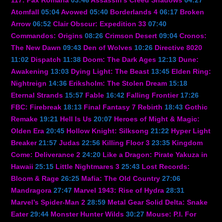
117: Pax Romana
03:46
Assassin’s Creed Shadows
04:27
Atomfall
05:04
Avowed
05:40
Borderlands 4
06:17
Broken
Arrow
06:52
Clair Obscur: Expedition 33
07:40
Commandos: Origins
08:26
Crimson Desert
09:04
Cronos:
The New Dawn
09:43
Den of Wolves
10:26
Directive 8020
11:02
Dispatch
11:38
Doom: The Dark Ages
12:13
Dune:
Awakening
13:03
Dying Light: The Beast
13:45
Elden Ring:
Nightreign
14:36
Eriksholm: The Stolen Dream
15:18
Eternal Strands
15:57
Fable
16:42
Falling Frontier
17:26
FBC: Firebreak
18:13
Final Fantasy 7 Rebirth
18:43
Gothic
Remake
19:21
Hell Is Us
20:07
Heroes of Might & Magic:
Olden Era
20:45
Hollow Knight: Silksong
21:22
Hyper Light
Breaker
21:57
Judas
22:56
Killing Floor 3
23:35
Kingdom
Come: Deliverance 2
24:20
Like a Dragon: Pirate Yakuza in
Hawaii
25:15
Little Nightmares 3
25:43
Lost Records:
Bloom & Rage
26:25
Mafia: The Old Country
27:06
Mandragora
27:47
Marvel 1943: Rise of Hydra
28:31
Marvel’s Spider-Man 2
28:59
Metal Gear Solid Delta: Snake
Eater
29:44
Monster Hunter Wilds
30:27
Mouse: P.I. For