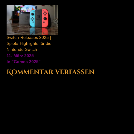
kaufen:
http://bit.ly/2of1MR0 (*)
Teil 2 der Blockbuster-
Spiele ansehen:
https://www.youtube.com/watch?
v=wRdKVJQx3zQ Im
Switch-Releases 2025 |
ersten Teil unserer
Spiele-Highlights für die
großen Blockbuster-
Nintendo Switch
Vorschau bringen wir
11. März 2025
euch die Spiele, die ihr
In "Games 2025"
dieses Jahr gespielt…
Kommentar verfassen