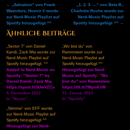
Post
←
„Salvation“ von Frank
„1. 2. 3. …“ von Bela B.,
navigation
Waanders, Hoenir V wurde
Charlotte Roche wurde zur
zur Nerd-Music Playlist auf
Nerd-Music Playlist auf
Spotify hinzugefügt ^^
Spotify hinzugefügt ^^
→
Ähnliche Beiträge
„Sector 7“ von Daniel
„Wo bist du“ von
Kandi, Zack Mia wurde zur
Rammstein wurde zur
Nerd-Music Playlist auf
Nerd-Music Playlist auf
Spotify hinzugefügt. ^^
Spotify hinzugefügt ^^
Added to Nerd-Music on
Hinzugefügt zur Nerd-
Spotify: "Sector 7" by
Music auf Spotify: "Wo
Daniel Kandi, Zack Mia
bist du" von Rammstein
https://spoti.fi/3UwVZCu
https://ift.tt/7MpoKsW
5. Dezember 2022
31. Januar 2023
In "Music"
In "Spotify"
„Stimme“ von EFF wurde
zur Nerd-Music Playlist auf
Spotify hinzugefügt ^^
Hinzugefügt zur Nerd-