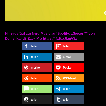
Hinzugefügt zur Nerd-Music auf Spotify: „Sector 7“ von
Daniel Kandi, Zack Mia https://ift.tt/aJkmASz
teilen
teilen
teilen
E-Mail
merken
Pocket
teilen
RSS-feed
teilen
teilen
teilen
teilen