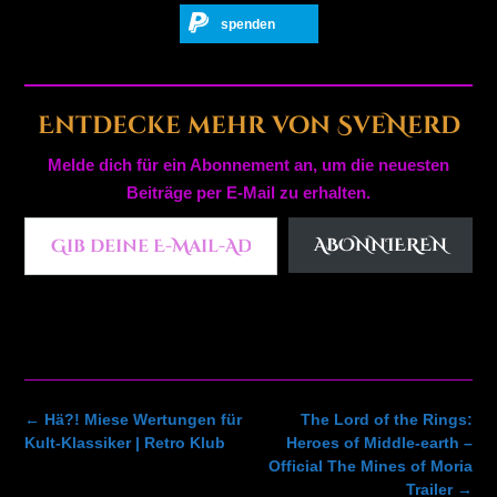
spenden
Entdecke mehr von SveNerd
Melde dich für ein Abonnement an, um die neuesten
Beiträge per E-Mail zu erhalten.
Gib deine E-Mail-Adresse ein ...
ABONNIEREN
Post
←
Hä?! Miese Wertungen für
The Lord of the Rings:
navigation
Kult-Klassiker | Retro Klub
Heroes of Middle-earth –
Official The Mines of Moria
Trailer
→