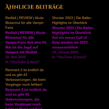
Ähnliche Beiträge
Redfall | REVIEW | Akute
Shooter 2023 | Die Baller-
Blutarmut für alle Vampir-
Highlights im Überblick
Fans
Shooter 2023 | Die Baller-
Redfall | REVIEW | Akute
Highlights im Überblick
Blutarmut für alle
Auf ein neues Call of
Vampir-Fans Seit dem 02.
Duty werden wir 2023
Mai ist die Jagd auf
voraussichtlich
Vampire mit Redfall
verzichten müssen.
12. Januar 2023
eröffnet. Doch der Loot-
16. Mai 2023
Trotzdem gibt es
In "YouTube (Likes)"
Shooter für PC und Xbox
In "YouTube (Likes)"
kommendes Jahr aber
Series enttäuscht in
natürlich genug
Remnant 2 ist endlich da
vielerlei Hinsicht. Wir
Nachschub im Genre der
und es gibt 43
haben den (Achtung
Shooter. Egal ob Third
Verbesserungen, die beim
Wortwitz!) blutleeren
oder First Person,
Vorgänger noch fehlten!
Koop-Titel von Arkane
Online-Multiplayer oder
Remnant 2 ist endlich da
Austin getestet. ▶
Einzelspieler-Kampagne,
und es gibt 43
Aktuelle Spiele:
Koop oder Kompetitiv -
Verbesserungen, die
https://amzn.to/2PFHsDX
wir stellen die Baller-
beim Vorgänger noch
* ▶…
Highlights der…
fehlten! Remnant II ist