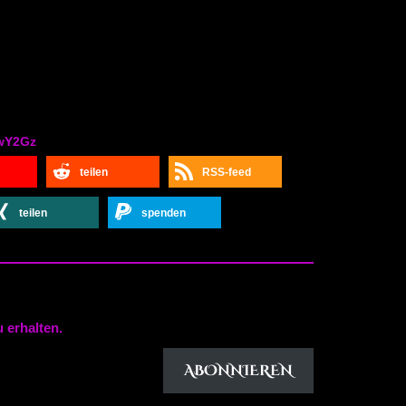
lwY2Gz
teilen
RSS-feed
teilen
spenden
 erhalten.
ABONNIEREN