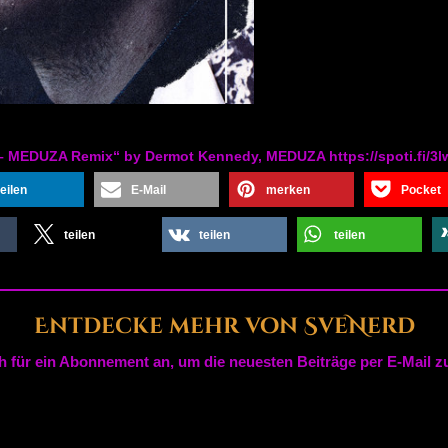
 – MEDUZA Remix“ by Dermot Kennedy, MEDUZA https://spoti.fi/3
teilen
E-Mail
merken
Pocket
teilen
teilen
teilen
Entdecke mehr von SveNerd
h für ein Abonnement an, um die neuesten Beiträge per E-Mail zu