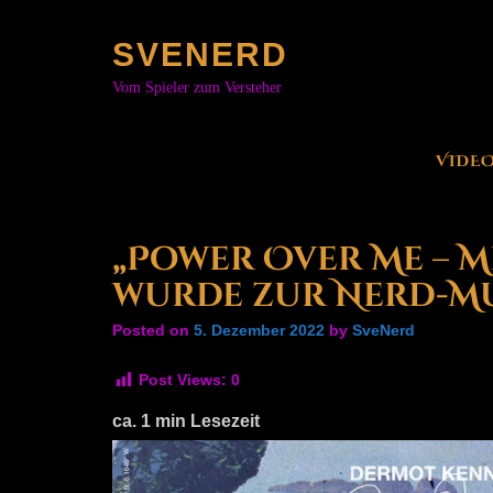
Skip
to
SVENERD
content
Vom Spieler zum Versteher
VIDE
„Power Over Me – 
wurde zur Nerd-Mus
Posted on
5. Dezember 2022
by
SveNerd
Post Views:
0
ca.
1
min Lesezeit