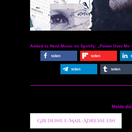
Added to Nerd-Music on Spotify: „Power Over Me
teilen
teilen
teilen
teilen
Melde dic
Gib deine E-Mail-Adresse ein ...