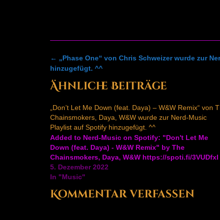
Post
←
„Phase One“ von Chris Schweizer wurde zur Nerd
navigation
hinzugefügt. ^^
Ähnliche Beiträge
„Don’t Let Me Down (feat. Daya) – W&W Remix“ von 
Chainsmokers, Daya, W&W wurde zur Nerd-Music
Playlist auf Spotify hinzugefügt. ^^
Added to Nerd-Music on Spotify: "Don't Let Me
Down (feat. Daya) - W&W Remix" by The
Chainsmokers, Daya, W&W https://spoti.fi/3VUDfxI
5. Dezember 2022
In "Music"
Kommentar verfassen