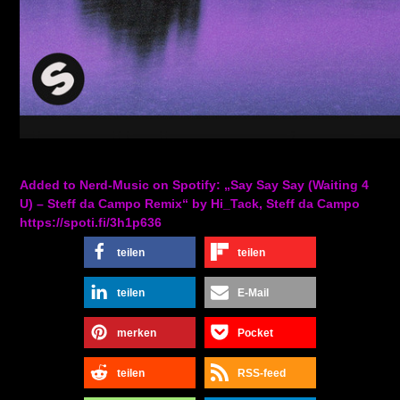
Added to Nerd-Music on Spotify: „Say Say Say (Waiting 4
U) – Steff da Campo Remix“ by Hi_Tack, Steff da Campo
https://spoti.fi/3h1p636
teilen
teilen
teilen
E-Mail
merken
Pocket
teilen
RSS-feed