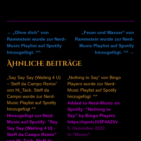
Post
←
„Ohne dich“ von
„Feuer und Wasser“ von
navigation
Rammstein wurde zur Nerd-
Rammstein wurde zur Nerd-
Music Playlist auf Spotify
Music Playlist auf Spotify
hinzugefügt. ^^
hinzugefügt. ^^
→
Ähnliche Beiträge
„Say Say Say (Waiting 4 U)
„Nothing to Say“ von Bingo
– Steff da Campo Remix“
Players wurde zur Nerd-
von Hi_Tack, Steff da
Music Playlist auf Spotify
Campo wurde zur Nerd-
hinzugefügt. ^^
Music Playlist auf Spotify
Added to Nerd-Music on
hinzugefügt ^^
Spotify: "Nothing to
Hinzugefügt zur Nerd-
Say" by Bingo Players
Music auf Spotify: "Say
https://spoti.fi/3F4A2Vv
Say Say (Waiting 4 U) -
5. Dezember 2022
Steff da Campo Remix"
In "Music"
von Hi_Tack, Steff da