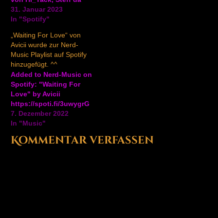
Campo
31. Januar 2023
https://ift.tt/2LG8quS
In "Spotify"
„Waiting For Love“ von
Avicii wurde zur Nerd-
Music Playlist auf Spotify
hinzugefügt. ^^
Added to Nerd-Music on
Spotify: "Waiting For
Love" by Avicii
https://spoti.fi/3uwygrG
7. Dezember 2022
In "Music"
Kommentar verfassen