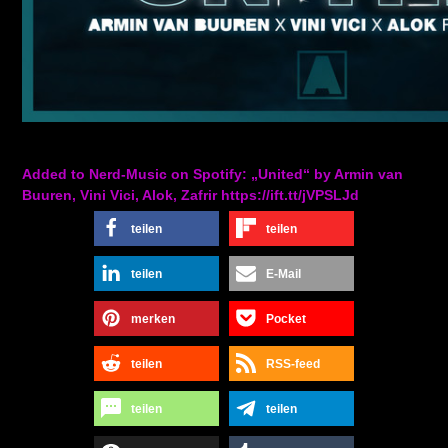
Added to Nerd-Music on Spotify: „United“ by Armin van
Buuren, Vini Vici, Alok, Zafrir https://ift.tt/jVPSLJd
teilen
teilen
teilen
E-Mail
merken
Pocket
teilen
RSS-feed
teilen
teilen