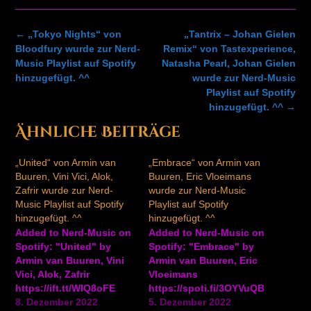
Post
←
„Tokyo Nights“ von
„Tantrix – Johan Gielen
navigation
Bloodfury wurde zur Nerd-
Remix“ von Tastexperience,
Music Playlist auf Spotify
Natasha Pearl, Johan Gielen
hinzugefügt. ^^
wurde zur Nerd-Music
Playlist auf Spotify
hinzugefügt. ^^
→
Ähnliche Beiträge
„United“ von Armin van
„Embrace“ von Armin van
Buuren, Vini Vici, Alok,
Buuren, Eric Vloeimans
Zafrir wurde zur Nerd-
wurde zur Nerd-Music
Music Playlist auf Spotify
Playlist auf Spotify
hinzugefügt. ^^
hinzugefügt. ^^
Added to Nerd-Music on
Added to Nerd-Music on
Spotify: "United" by
Spotify: "Embrace" by
Armin van Buuren, Vini
Armin van Buuren, Eric
Vici, Alok, Zafrir
Vloeimans
https://ift.tt/WIQ8oFE
https://spoti.fi/3OYVuQB
8. Dezember 2022
5. Dezember 2022