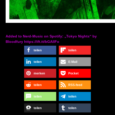
Added to Nerd-Music on Spotify: „Tokyo Nights“ by
Bloodfury https://ift.tt/bGAIlFo
teilen
teilen
teilen
E-Mail
merken
Pocket
teilen
RSS-feed
teilen
teilen
teilen
teilen