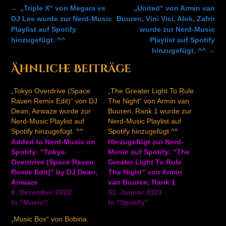
Post
←
„Triple X“ von Megara vs
„United“ von Armin van
navigation
DJ Lee wurde zur Nerd-Music
Buuren, Vini Vici, Alok, Zafrir
Playlist auf Spotify
wurde zur Nerd-Music
hinzugefügt. ^^
Playlist auf Spotify
hinzugefügt. ^^
→
Ähnliche Beiträge
„Tokyo Overdrive (Space
„The Greater Light To Rule
Raven Remix Edit)“ von DJ
The Night“ von Armin van
Dean, Airwaze wurde zur
Buuren, Rank 1 wurde zur
Nerd-Music Playlist auf
Nerd-Music Playlist auf
Spotify hinzugefügt. ^^
Spotify hinzugefügt ^^
Added to Nerd-Music on
Hinzugefügt zur Nerd-
Spotify: "Tokyo
Music auf Spotify: "The
Overdrive (Space Raven
Greater Light To Rule
Remix Edit)" by DJ Dean,
The Night" von Armin
Airwaze
van Buuren, Rank 1
https://ift.tt/OXZGWHu
8. Dezember 2022
https://ift.tt/0XD8mlh
31. Januar 2023
In "Music"
In "Spotify"
„Music Box“ von Bobina