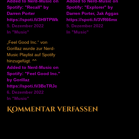
Added to Nerd-Music on
Added to Nerd-Music on
Spotify: "Recall" by
Spotify: "Explorer" by
Darren Porter
Darren Porter, Jak Aggas
https://spoti.fi/3H9TPWk
https://spoti.fi/3VR66mx
5. Dezember 2022
5. Dezember 2022
In "Music"
In "Music"
„Feel Good Inc.“ von
Gorillaz wurde zur Nerd-
Music Playlist auf Spotify
hinzugefügt. ^^
Added to Nerd-Music on
Spotify: "Feel Good Inc."
by Gorillaz
https://spoti.fi/3BcTRJc
6. Dezember 2022
In "Music"
Kommentar verfassen