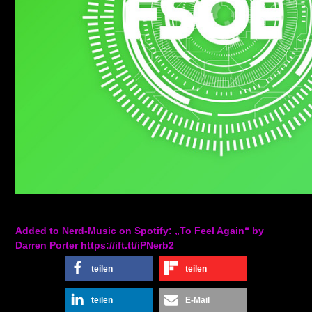
Added to Nerd-Music on Spotify: „To Feel Again“ by
Darren Porter https://ift.tt/iPNerb2
teilen
teilen
teilen
E-Mail