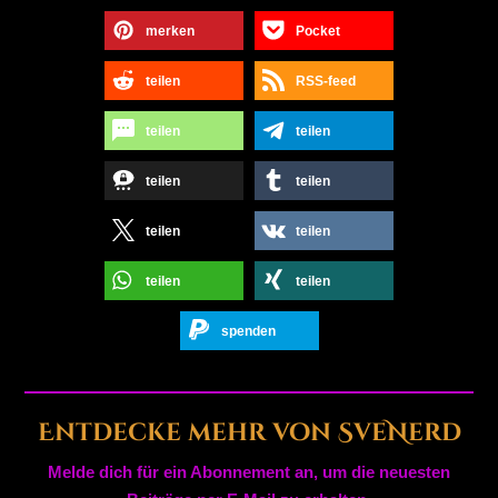
merken
Pocket
teilen
RSS-feed
teilen
teilen
teilen
teilen
teilen
teilen
teilen
teilen
spenden
Entdecke mehr von SveNerd
Melde dich für ein Abonnement an, um die neuesten