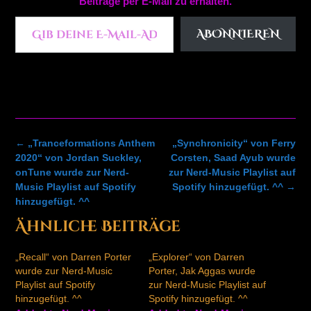
Beiträge per E-Mail zu erhalten.
Gib deine E-Mail-Adresse ein ...
ABONNIEREN
Post
←
„Tranceformations Anthem
„Synchronicity“ von Ferry
navigation
2020“ von Jordan Suckley,
Corsten, Saad Ayub wurde
onTune wurde zur Nerd-
zur Nerd-Music Playlist auf
Music Playlist auf Spotify
Spotify hinzugefügt. ^^
→
hinzugefügt. ^^
Ähnliche Beiträge
„Recall“ von Darren Porter
„Explorer“ von Darren
wurde zur Nerd-Music
Porter, Jak Aggas wurde
Playlist auf Spotify
zur Nerd-Music Playlist auf
hinzugefügt. ^^
Spotify hinzugefügt. ^^