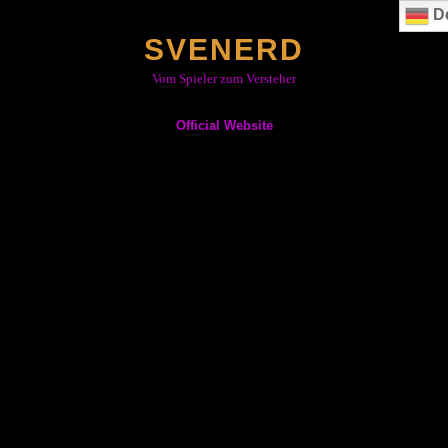
Skip
D
to
SVENERD
content
Vom Spieler zum Versteher
Official Website