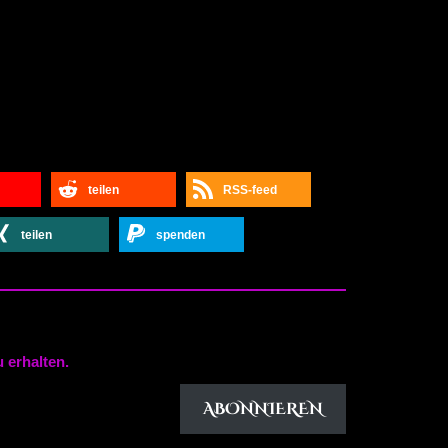
teilen
RSS-feed
teilen
spenden
 erhalten.
ABONNIEREN