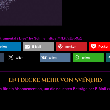
umental / Live“ by Schiller https://ift.tt/aEcpXx1
teilen
E-Mail
merken
Pocket
teilen
teilen
teilen
Entdecke mehr von SveNerd
h für ein Abonnement an, um die neuesten Beiträge per E-Mail zu