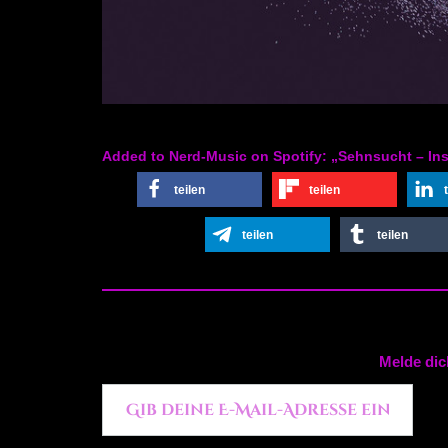
Added to Nerd-Music on Spotify: „Sehnsucht – Instr
teilen
teilen
teilen
teilen
Melde dic
Gib deine E-Mail-Adresse ein ...