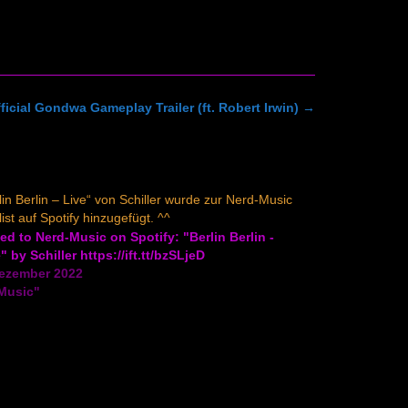
fficial Gondwa Gameplay Trailer (ft. Robert Irwin)
→
lin Berlin – Live“ von Schiller wurde zur Nerd-Music
list auf Spotify hinzugefügt. ^^
d to Nerd-Music on Spotify: "Berlin Berlin -
" by Schiller https://ift.tt/bzSLjeD
Dezember 2022
"Music"