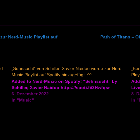
zur Nerd-Music Playlist auf
Path of Titans – O
rd-
„Sehnsucht“ von Schiller, Xavier Naidoo wurde zur Nerd-
„Ber
Music Playlist auf Spotify hinzugefügt. ^^
Play
Added to Nerd-Music on Spotify: "Sehnsucht" by
Adde
Schiller, Xavier Naidoo https://spoti.fi/3Hwfqsr
Live
6. Dezember 2022
8. 
In "Music"
In 