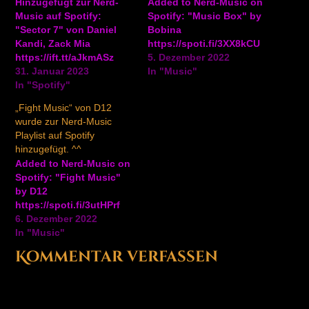
Hinzugefügt zur Nerd-
Added to Nerd-Music on
Music auf Spotify:
Spotify: "Music Box" by
"Sector 7" von Daniel
Bobina
Kandi, Zack Mia
https://spoti.fi/3XX8kCU
https://ift.tt/aJkmASz
5. Dezember 2022
31. Januar 2023
In "Music"
In "Spotify"
„Fight Music“ von D12
wurde zur Nerd-Music
Playlist auf Spotify
hinzugefügt. ^^
Added to Nerd-Music on
Spotify: "Fight Music"
by D12
https://spoti.fi/3utHPrf
6. Dezember 2022
In "Music"
Kommentar verfassen