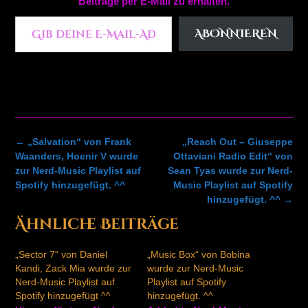
Beiträge per E-Mail zu erhalten.
Gib deine E-Mail-Adresse ein ...
ABONNIEREN
Post
←
„Salvation“ von Frank
„Reach Out – Giuseppe
navigation
Waanders, Hoenir V wurde
Ottaviani Radio Edit“ von
zur Nerd-Music Playlist auf
Sean Tyas wurde zur Nerd-
Spotify hinzugefügt. ^^
Music Playlist auf Spotify
hinzugefügt. ^^
→
Ähnliche Beiträge
„Sector 7“ von Daniel
„Music Box“ von Bobina
Kandi, Zack Mia wurde zur
wurde zur Nerd-Music
Nerd-Music Playlist auf
Playlist auf Spotify
Spotify hinzugefügt ^^
hinzugefügt. ^^