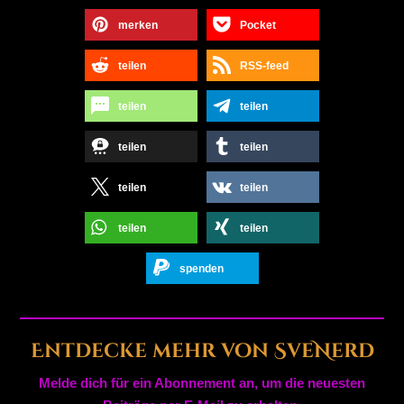
merken
Pocket
teilen
RSS-feed
teilen
teilen
teilen
teilen
teilen
teilen
teilen
teilen
spenden
Entdecke mehr von SveNerd
Melde dich für ein Abonnement an, um die neuesten