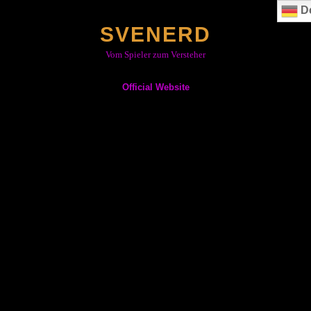
Skip
D
to
SVENERD
content
Vom Spieler zum Versteher
Official Website