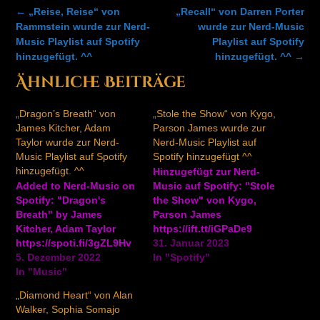
Post
←
„Reise, Reise“ von
„Recall“ von Darren Porter
navigation
Rammstein wurde zur Nerd-
wurde zur Nerd-Music
Music Playlist auf Spotify
Playlist auf Spotify
hinzugefügt. ^^
hinzugefügt. ^^
→
Ähnliche Beiträge
„Dragon’s Breath“ von
„Stole the Show“ von Kygo,
James Kitcher, Adam
Parson James wurde zur
Taylor wurde zur Nerd-
Nerd-Music Playlist auf
Music Playlist auf Spotify
Spotify hinzugefügt ^^
hinzugefügt. ^^
Hinzugefügt zur Nerd-
Added to Nerd-Music on
Music auf Spotify: "Stole
Spotify: "Dragon's
the Show" von Kygo,
Breath" by James
Parson James
Kitcher, Adam Taylor
https://ift.tt/iGPaDe9
https://spoti.fi/3gZL9Hv
31. Januar 2023
5. Dezember 2022
In "Spotify"
In "Music"
„Diamond Heart“ von Alan
Walker, Sophia Somajo