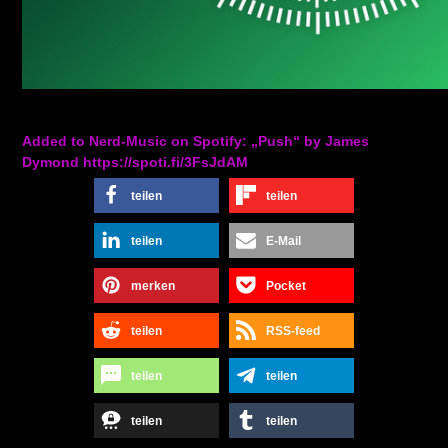
Added to Nerd-Music on Spotify: „Push“ by James
Dymond https://spoti.fi/3FsJdAM
teilen
teilen
teilen
E-Mail
merken
Pocket
teilen
RSS-feed
teilen
teilen
teilen
teilen