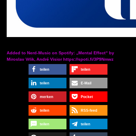
Added to Nerd-Music on Spotify: „Mental Effect“ by
Miroslav Vrlik, André Visior https://spoti.fi/3P9Nmwz
teilen
teilen
teilen
E-Mail
merken
Pocket
teilen
RSS-feed
teilen
teilen