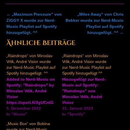
Post
←
„Maximum Pressure“ von
„Miles Away“ von Chris
navigation
ZIGGY X wurde zur Nerd-
Bekker wurde zur Nerd-Music
Music Playlist auf Spotify
Playlist auf Spotify
hinzugefügt. ^^
hinzugefügt. ^^
→
Ähnliche Beiträge
„Raindrops“ von Miroslav
„Raindrops“ von Miroslav
Vrlik, André Visior wurde
Vrlik, André Visior wurde
zur Nerd-Music Playlist auf
zur Nerd-Music Playlist auf
Spotify hinzugefügt. ^^
Spotify hinzugefügt ^^
Added to Nerd-Music on
Hinzugefügt zur Nerd-
Spotify: "Raindrops" by
Music auf Spotify:
Miroslav Vrlik, André
"Raindrops" von
Visior
Miroslav Vrlik, André
https://spoti.fi/3gUCrdG
Visior
5. Dezember 2022
https://ift.tt/fglDXR8
31. Januar 2023
In "Music"
In "Spotify"
„Music Box“ von Bobina
wurde zur Nerd-Music